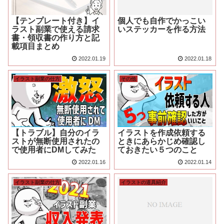
【テンプレート付き】イ
個人でも自作でかっこい
ラスト副業で使える請求
いステッカーを作る方法
書・領収書の作り方と記
載項目まとめ
2022.01.19
2022.01.18
イラスト副業の仕方
その他
【トラブル】自分のイラ
イラストを作成依頼する
ストが無断使用されたの
ときにあらかじめ確認し
で使用者にDMしてみた
ておきたい５つのこと
2022.01.16
2022.01.14
イラスト副業の仕方
イラストの道具紹介